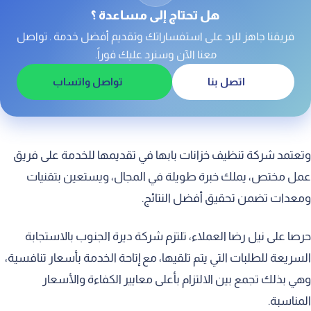
هل تحتاج إلى مساعدة ؟
شركة تنظيف الخزان العلوي بابها
فريقنا جاهز للرد على استفساراتك وتقديم أفضل خدمة . تواصل
شركة تنظيف خزان فيبر بابها
معنا الآن وسنرد عليك فوراً.
شركة تنظيف خزان الماء الحديد بابها
اتصل بنا
تواصل واتساب
احصل علي افضل خدمة لتنظيف الخزانات بأبها ، اتصل بنا
الآن!
شركة تنظيف خزان الماء البلاستيك بابها
وتعتمد شركة تنظيف خزانات بابها في تقديمها للخدمة على فريق
شركة تنظيف خزان الماء من الطحالب بابها
عمل مختص، يملك خبرة طويلة في المجال، ويستعين بتقنيات
ومعدات تضمن تحقيق أفضل النتائج.
شركة تنظيف خزان الماء من الصدأ بابها
شركة لتنظيف الخزانات بابها
حرصا على نيل رضا العملاء، تلتزم شركة ديرة الجنوب بالاستجابة
نظافة خزانات المياه بابها
السريعة للطلبات التي يتم تلقيها، مع إتاحة الخدمة بأسعار تنافسية،
وهي بذلك تجمع بين الالتزام بأعلى معايير الكفاءة والأسعار
تنظيف خزان الماء بابها
المناسبة.
تنظيف خزان البيت بابها