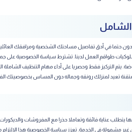
 الشامل
اجدون حتما في أدق تفاصيل مساحتك الشخصية ومرافقك العائلية
ى سلوكيات طواقم العمل لدينا. تشترط سياسة الخصوصية على 
 يتم التركيز فقط وحصريا على أداء مهام التنظيف الشاملة الم
تقنة تعيد لمنزلك رونقه وجماله دون المساس بخصوصيتك الفردي
تطلب عناية فائقة وتعاملا حذرا مع المفروشات والديكورات الث
غير مشمولة في الخدمة. تعزز سياسة الخصوصية هذا الالتزام م