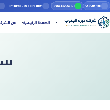
0540057101
تخطَّ إلى المحتوى
+966540057101
info@south-deira.com
الصفحة الرئيسية
عن الشركة
سي