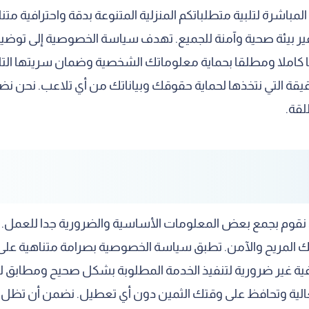
لمباشرة لتلبية متطلباتكم المنزلية المتنوعة بدقة واحترافية مت
ير بيئة صحية وآمنة للجميع. تهدف سياسة الخصوصية إلى توضيح 
ا كاملا ومطلقا بحماية معلوماتك الشخصية وضمان سريتها التامة
الدقيقة التي نتخذها لحماية حقوقك وبياناتك من أي تلاعب. نحن 
لقة.
قوم بجمع بعض المعلومات الأساسية والضرورية جدا للعمل. تش
ك المريح والآمن. تطبق سياسة الخصوصية بصرامة متناهية على ك
ضافية غير ضرورية لتنفيذ الخدمة المطلوبة بشكل صحيح ومطابق ل
لية وتحافظ على وقتك الثمين دون أي تعطيل. نضمن أن تظل ه