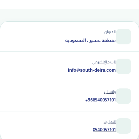
العنوان
منطقة عسير ، السعودية
البريد الإلكتروني
info@south-deira.com
واتساب
+966540057101
اتصل بنا
0540057101