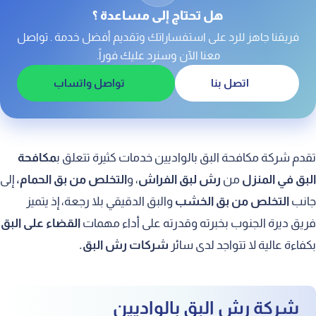
مكافحة البق الدقيقي بالواديين
هل تحتاج إلى مساعدة ؟
مكافحة البق المنزلي بالواديين
فريقنا جاهز للرد على استفساراتك وتقديم أفضل خدمة . تواصل
معنا الآن وسنرد عليك فوراً.
اتصل بنا
تواصل واتساب
تقدم شركة مكافحة البق بالواديين خدمات كثيرة تتعلق ب
مكافحة
البق في المنزل
من
رش لبق الفراش
، و
التخلص من بق الحمام،
إلى
جانب
التخلص من بق الخشب
والبق الدقيقي
بلا رجعة، إذ يتميز
فريق ديرة الجنوب بخبرته وقدرته على أداء مهمات
القضاء على البق
بكفاءة عالية لا تتواجد لدى سائر
شركات رش البق.
شركة رش البق بالواديين