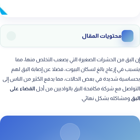
محتويات المقال
شركة رش البق بالواديين
إن البق من الحشرات الصغيرة التي يصعب التخلص منها، مما
شركة مكافحة بق الفراش بالواديين
يتسبب في إزعاج بالغ لسكان البيوت، فضلا عن إصابة البق لهم
بحساسية شديدة في بعض الحالات، مما يدفع الكثير من الناس إلى
شركة مكافحة حشرة البق بالواديين
التواصل مع شركة مكافحة البق بالواديين من أجل
القضاء على
شركة ابادة البق بالواديين
البق
ومشاكله بشكل نهائي.
مكافحة البق في المنزل بالواديين
شركة للقضاء على البق بالواديين
مكافحة حشرات الفراش بالواديين