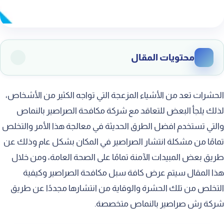
محتويات المقال
شركة ابادة صراصير بالنماص
الحشرات تعد من الأشياء المزعجة التي تواجه الكثير من الأشخاص،
طرق مكافحة الصراصير المنزلية
لذلك يلجأ البعض للتعاقد مع شركة مكافحة الصراصير بالنماص
والتي تستخدم افضل الطرق الحديثة في معالجة هذا الأمر والتخلص
ابرة كومبات للصراصير
تمامًا من مشكلة انتشار الصراصير في المكان بشكل عام وذلك عن
مكافحة الصراصير الصغيرة في المطبخ
طريق بعض المبيدات الآمنة تمامًا على الصحة العامة، ومن خلال
علاج صرصور الخشب بالنماص
هذا المقال سيتم عرض كافة سبل مكافحة الصراصير وكيفية
مكافحة الصراصير في المجاري بالنماص
التخلص من تلك الحشرة والوقاية من انتشارها مجددًا عن طريق
شركة رش صراصير بالنماص متخصصة.
شركة لقتل الصراصير بالنماص