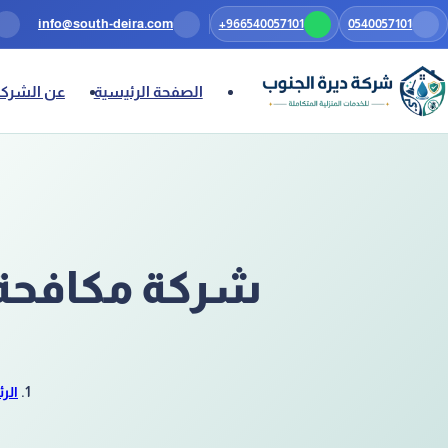
0540057101
تخطَّ إلى المحتوى
+966540057101
info@south-deira.com
الصفحة الرئيسية
عن الشركة
شركة مكافحة 
الر