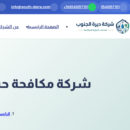
0540057101
تخطَّ إلى المحتوى
+966540057101
info@south-deira.com
الصفحة الرئيسية
عن الشركة
شركة مكافحة حش
الرئيس