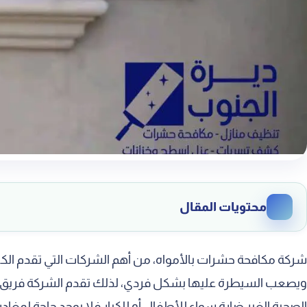
محتويات المقال
شركة رش مبيدات بالأمواه
شركة مكافحة حشرات بالأمواه، من أهم الشركات التي تقدم الكث
شركة لرش المنازل من الحشرات بالأمواه
ويصعب السيطرة عليها بشكل فردي، لذلك تقدم الشركة فريق ع
الصحية الغير ضارة سواء للأطفال أو للكبار فلا يوجد حاجة لمغاد