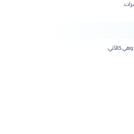
رات.
وهي كالآتي: